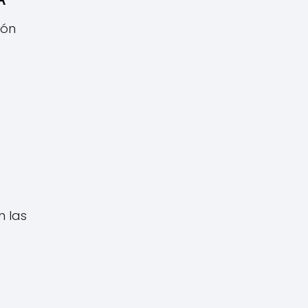
ión
n las