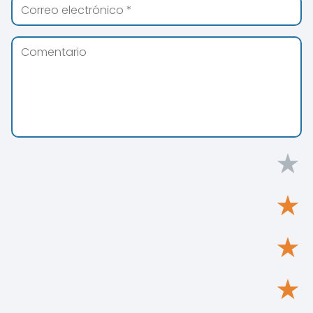
★
★
★
★