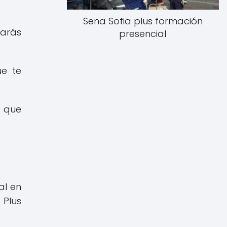
Sena Sofia plus formación
tarás
presencial
ue te
o que
al en
 Plus