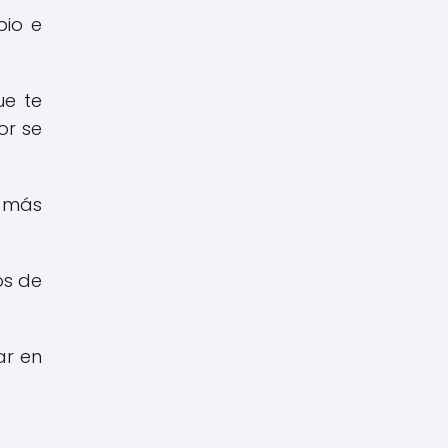
pio e
ue te
or se
s más
os de
ar en