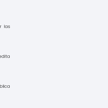
r las
edita
blica