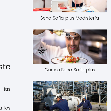
Sena Sofia plus Modistería
ste
Cursos Sena Sofia plus
e las
a los