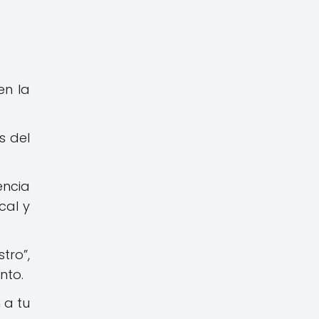
en la
s del
encia
cal y
tro”,
nto.
 a tu