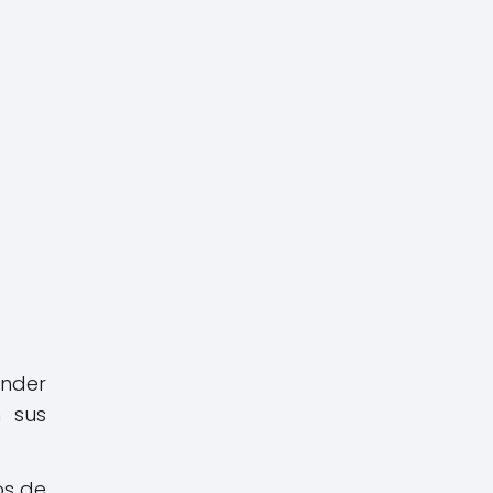
ender
n sus
os de