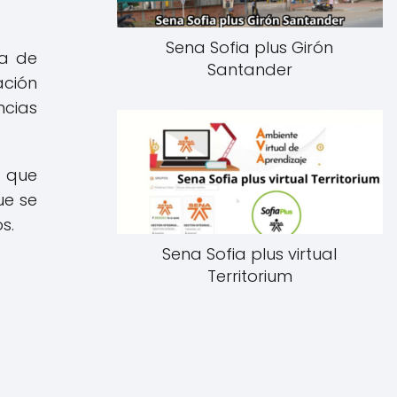
Sena Sofia plus Girón
ma de
Santander
ación
ncias
a que
ue se
s.
Sena Sofia plus virtual
Territorium