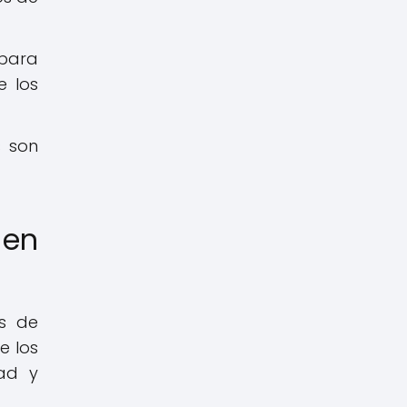
 para
e los
s son
 en
es de
e los
dad y