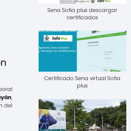
Sena Sofia plus descargar
certificados
ón
Certificado Sena virtual Sofia
plus
boral
ayán
,
n del