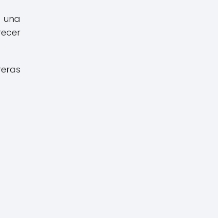
a una
recer
reras