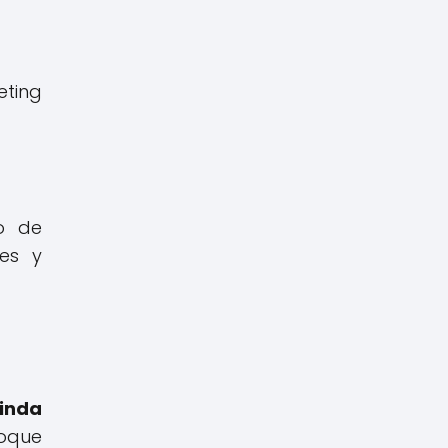
eting
lo de
les y
inda
oque