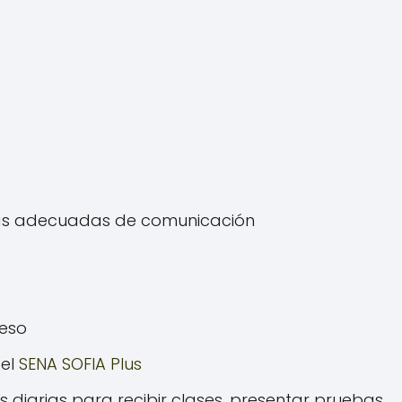
ntas adecuadas de comunicación
reso
del
SENA SOFIA Plus
s diarias para recibir clases, presentar pruebas,