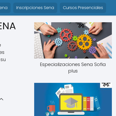
Sena
Inscripciones Sena
Cursos Presenciales
SENA
e
es
 su
Especializaciones Sena Sofia
plus