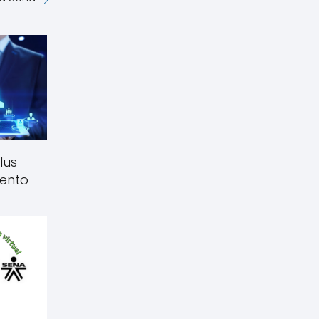
lus
lento